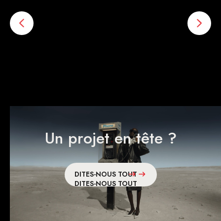
Adrift
Si
TOUS NOS PROJETS
TOUS NOS PROJETS
Un projet en tête ?
DITES-NOUS TOUT
DITES-NOUS TOUT